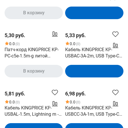
черный [kp-usbac-2a-2m]
USB (m), 1м, 2.4A, белый
В корзину
В корзину
5,30 руб.
5,33 руб.
0.0
0.0
(0)
(0)
Патч-корд KINGPRICE KP-
Кабель KINGPRICE KP-
PC-c5e-1.5m-g литой
USBAC-3A-2m, USB Type-C
molded , UTP, кат.5E, 1.5м, 4
(m) - USB (m), 2м, 3A,
пары, 26AWG, алюминий
черный
В корзину
В корзину
омедненный,
одножильный, серый
5,81 руб.
6,98 руб.
0.0
0.0
(0)
(0)
Кабель KINGPRICE KP-
Кабель KINGPRICE KP-
USBAL-1.5m, Lightning m -
USBCC-3A-1m, USB Type-C
USB m , 1.5м, 2.4A, белый
m - USB Type-C m , 1м, 3A,
черный