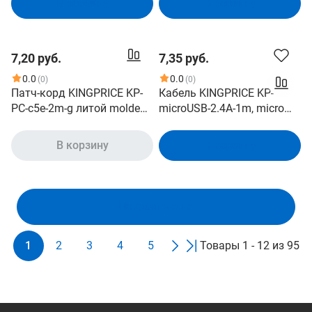
В корзину
В корзину
7,20 руб.
7,35 руб.
0.0
0.0
(0)
(0)
Патч-корд KINGPRICE KP-
Кабель KINGPRICE KP-
PC-c5e-2m-g литой molded ,
microUSB-2.4A-1m, micro
UTP, кат.5E, 2м, 4 пары,
USB m - USB m , 1м, 2.4A,
26AWG, алюминий
черный
В корзину
В корзину
омедненный,
многожильный, серый
Показать ещё
1
2
3
4
5
Товары 1 - 12 из 95