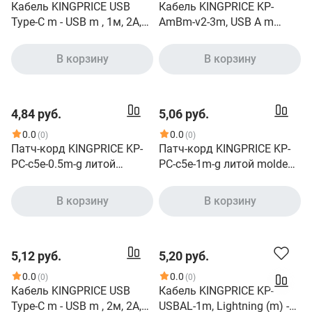
Кабель KINGPRICE USB
Кабель KINGPRICE KP-
Type-C m - USB m , 1м, 2A,
AmBm-v2-3m, USB A m
черный [kp-usbac-2a-1m]
прямой - USB B m прямой ,
круглое, 3м, черный
В корзину
В корзину
4,84 руб.
5,06 руб.
0.0
0.0
(0)
(0)
Патч-корд KINGPRICE KP-
Патч-корд KINGPRICE KP-
PC-c5e-0.5m-g литой
PC-c5e-1m-g литой molded ,
molded , UTP, кат.5E, 0.5м, 4
UTP, кат.5E, 1м, 4 пары,
пары, 26AWG, алюминий
26AWG, алюминий
В корзину
В корзину
омедненный,
омедненный,
многожильный, серый
многожильный, серый
5,12 руб.
5,20 руб.
0.0
0.0
(0)
(0)
Кабель KINGPRICE USB
Кабель KINGPRICE KP-
Type-C m - USB m , 2м, 2A,
USBAL-1m, Lightning (m) -