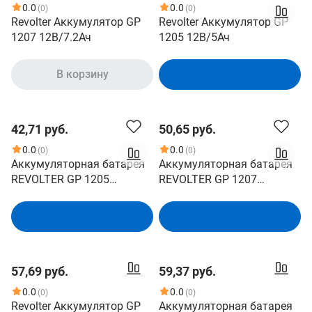
0.0
0.0
(0)
(0)
Revolter Аккумулятор GP
Revolter Аккумулятор GP
1207 12B/7.2Ач
1205 12B/5Ач
В корзину
В корзину
42,71 руб.
50,65 руб.
0.0
0.0
(0)
(0)
Аккумуляторная батарея
Аккумуляторная батарея
REVOLTER GP 1205
REVOLTER GP 1207
напряжение 12В, емкость
напряжение 12В, емкость
5Ач, клемма F2 ДхШхВ:
7,2Ач, клемма F2 ДхШхВ:
В корзину
В корзину
90х70х102мм Полная
150х65х94мм Полная
высота 103мм;Кол-во
высота 95мм;Кол-во
элементов 6; Срок службы
элементов 6; Срок службы
57,69 руб.
59,37 руб.
5лет; Гарантия 1год
5лет; Гарантия 1год
(4614040020014)
(4614040020015)
0.0
0.0
(0)
(0)
Revolter Аккумулятор GP
Аккумуляторная батарея