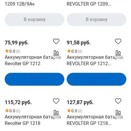
1209 12B/9Ач
REVOLTER GP 1209
напряжение 12В, емкость
9Ач, клемма F2 ДхШхВ:
В корзину
В корзину
151х65х94мм Полная
высота 95мм;Кол-во
элементов 6; Срок службы
75,99 руб.
91,58 руб.
5лет; Гарантия 1год
(4614040020016)
0.0
0.0
(0)
(0)
Аккумуляторная батарея
Аккумуляторная батарея
Revolter GP 1212
REVOLTER GP 1212
напряжение 12В, емкость
12Ач, клемма F2 ДхШхВ:
В корзину
В корзину
151х98х95мм Полная
высота 96мм;Кол-во
элементов 6; Срок службы
115,72 руб.
127,87 руб.
5лет; Гарантия 1год
(4614040020018)
0.0
0.0
(0)
(0)
Аккумуляторная батарея
Аккумуляторная батарея
Revolter GP 1218
REVOLTER GP 1218
напряжение 12В, емкость