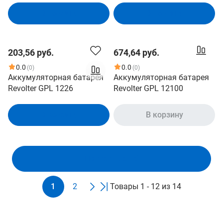
18Ач, клемма Болт + гайка
В корзину
В корзину
? 5,5 мм ДхШхВ:
181х77х158мм Полная
высота 159мм;Кол-во
203,56 руб.
674,64 руб.
элементов 6; Срок службы
5лет; Гарантия 1год
0.0
0.0
(0)
(0)
(4614040020019)
Аккумуляторная батарея
Аккумуляторная батарея
Revolter GPL 1226
Revolter GPL 12100
В корзину
В корзину
Показать ещё
1
2
Товары 1 - 12 из 14