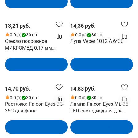
В корзину
В корзину
устройством USB
SJCAM SJ10 / SJ10 Pro /
SJ9 / SJ9 Strike/ SJ9 Max /
SJ4000x
13,21 руб.
14,36 руб.
0.0
30 шт
0.0
30 шт
(0)
(0)
Стекло покровное
Лупа Veber 1012 А 6*30
МИКРОМЕД 0,17 мм
100шт.
В корзину
В корзину
14,70 руб.
14,83 руб.
0.0
30 шт
0.0
30 шт
(0)
(0)
Растяжка Falcon Eyes BG-
Лампа Falcon Eyes ML-25
35C для фона
LED светодиодная для
студийного осветителя
В корзину
В корзину