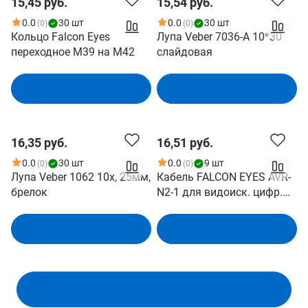
15,45 руб.
15,54 руб.
0.0
30 шт
0.0
30 шт
(0)
(0)
Кольцо Falcon Eyes
Лупа Veber 7036-A 10*30
переходное M39 на M42
слайдовая
В корзину
В корзину
16,35 руб.
16,51 руб.
0.0
30 шт
0.0
9 шт
(0)
(0)
Лупа Veber 1062 10х, 25мм,
Кабель FALCON EYES AVR-
брелок
N2-1 для видоиск. цифр.
беспров. для Nikon
D600,D300S
В корзину
В корзину
Показать ещё