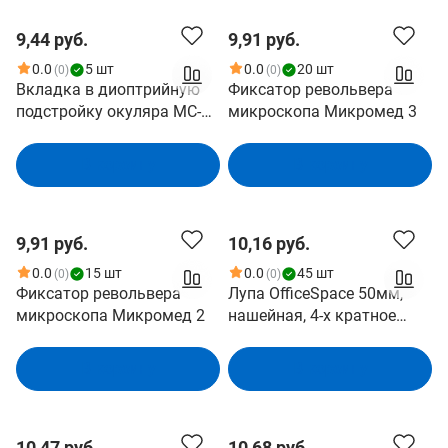
9,44 руб.
9,91 руб.
0.0
5 шт
0.0
20 шт
(0)
(0)
Вкладка в диоптрийную
Фиксатор револьвера
подстройку окуляра MC-2-
микроскопа Микромед 3
ZOOM
В корзину
В корзину
9,91 руб.
10,16 руб.
0.0
15 шт
0.0
45 шт
(0)
(0)
Фиксатор револьвера
Лупа OfficeSpace 50мм,
микроскопа Микромед 2
нашейная, 4-х кратное
увеличение, на шнурке
278005
В корзину
В корзину
10,47 руб.
10,68 руб.