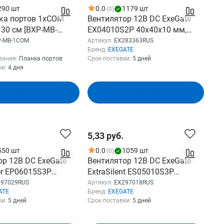
290 шт
0.0
1179 шт
(0)
нка портов 1xCOM
Вентилятор 12В DC ExeGate
 30 см [BXP-MB-
EX04010S2P 40x40x10 мм,
Sleeve bearing подшипник
P-MB-1COM
Артикул:
EX283363RUS
Бренд:
EXEGATE
скольжения , 2pin, 5000RPM,
вания:
Планка портов
Срок поставки:
5 дней
24dBA EX283363RUS
ки:
4 дня
В корзину
В корзину
5,33 руб.
550 шт
0.0
1059 шт
(0)
ор 12В DC ExeGate
Вентилятор 12В DC ExeGate
er EP06015S3P
ExtraSilent ES05010S3P
мм, Sleeve bearing
(50x50x10 мм, Sleeve bearing
297029RUS
Артикул:
EX297018RUS
ATE
Бренд:
EXEGATE
 скольжения , 3pin,
(подшипник скольжения), 3pin,
ки:
5 дней
Срок поставки:
5 дней
 32dBA
4000RPM, 22dBA)
9RUS)
EX297018RUS