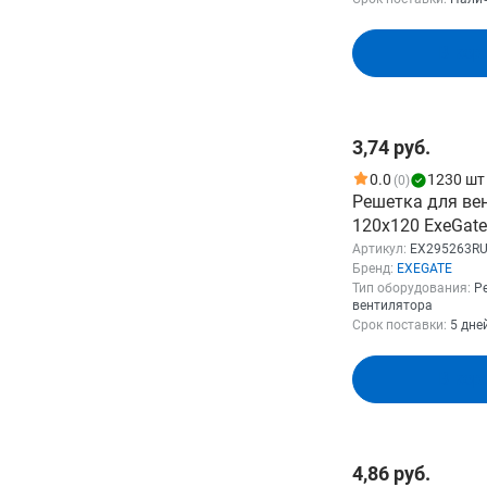
Гидродинамический
60
вентилятор 220В
7
Смотреть все
В кор
Гидродинамический
Показать
для блока питания
1
2
подшипник
для корпуса
126
Двойной
4
для процессоров
47
шарикоподшипник
3
3,74 руб.
0.0
1230 шт
(0)
Смотреть все
Решетка для ве
120x120 ExeGat
(120x120 мм, ме
Артикул:
EX295263R
Бренд:
EXEGATE
круглая, никел
Тип оборудования:
Р
вентилятора
Срок поставки:
5 дне
В кор
4,86 руб.