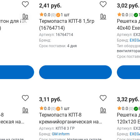
2,41 руб.
3,02 руб.
0.0
1 шт
0.0
(0)
(0)
итон для ПК
Термопаста КПТ-8 1,5гр
Решетка 
)
(16764714)
40x40 Ex
(40x40 мм
Артикул:
16764714
Артикул:
EX
Бренд:
Бренд:
EXEG
круглая,
Срок поставки:
4 дня
Тип оборудо
вентилятора
Срок постав
зину
В корзину
3,11 руб.
3,32 руб.
0.0
1 шт
0.0
(0)
(0)
-8
Термопаста КПТ-8
Решетка 
еская на
кремнийорганическая на
120x120 
нка, 3 г,
основе оксида цинка, 3 г,
(120x120 
Артикул:
КПТ-8 3 ГР
Артикул:
EX
Бренд:
GM inform
Бренд:
EXEG
ГР)
шприц (КПТ-8 3 ГР)
квадратна
ие на складе
Срок поставки:
Наличие на складе
Срок постав