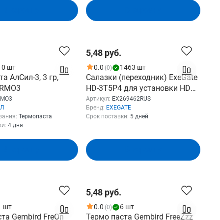
В корзину
В корзину
5,48 руб.
10 шт
0.0
1463 шт
(0)
а АлСил-3, 3 гр,
Салазки (переходник) ExeGate
ERMO3
HD-3T5P4 для установки HDD
3.5" в отсек 5.25" пластиковые
RMO3
Артикул:
EX269462RUS
Л
Бренд:
EXEGATE
EX269462RUS
вания:
Термопаста
Срок поставки:
5 дней
ки:
4 дня
В корзину
В корзину
5,48 руб.
1 шт
0.0
6 шт
(0)
та Gembird FreOn
Термо паста Gembird FreeZzz