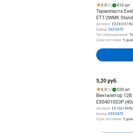
0.0
910 шт
(0)
Термопаста Exe
ETТ-2WMK Standa
Вт/(м•К), 3г, шп
Артикул:
EX282351R
Бренд:
EXEGATE
лопаткой) EX28
Тип оборудования:
Т
Срок поставки:
5 дне
В кор
5,20 руб.
0.0
520 шт
(0)
Вентилятор 12В
EX04010S3P (40
Sleeve bearing 
Артикул:
EX166186R
Бренд:
EXEGATE
скольжения), 3p
Срок поставки:
5 дне
24dBA) EX1661