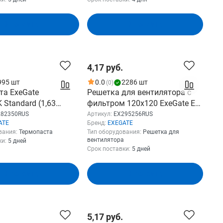
1RUS
В корзину
В корзину
4,17 руб.
995 шт
0.0
2286 шт
(0)
та ExeGate
Решетка для вентилятора с
Standard (1,63
фильтром 120x120 ExeGate EG-
1.5г, шприц с
120PSFB (120x120 мм,
282350RUS
Артикул:
EX295256RUS
ATE
Бренд:
EXEGATE
) EX282350RUS
пластиковая, квадратная, с
вания:
Термопаста
Тип оборудования:
Решетка для
пылевым фильтром, черная)
вентилятора
ки:
5 дней
EX295256RUS
Срок поставки:
5 дней
В корзину
В корзину
5,17 руб.