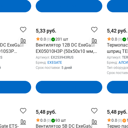
зину
В корзину
5,33 руб.
5,42 руб.
0.0
201 шт
0.0
(0)
(0)
 DC ExeGate
Вентилятор 12В DC ExeGate
Термопаст
4010S3P
EX05010H3P (50x50x10 мм,
шприц T
eeve bearing
Hydraulic bearing
US
Артикул:
EX253943RUS
Артикул:
TE
Бренд:
EXEGATE
Бренд:
АЛСИ
ьжения), 3pin,
(гидродинамический), 3pin,
й
Срок поставки:
5 дней
Тип оборудо
)
5000RPM, 27dBA)
Срок постав
EX253943RUS
зину
В корзину
5,48 руб.
5,48 руб.
0.0
93 шт
0.0
(0)
(0)
ate ETS-
Вентилятор 5В DC ExeGate
Термо пас