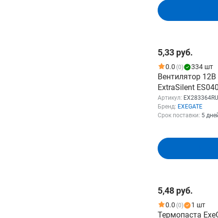
В кор
5,33 руб.
0.0
334 шт
(0)
Вентилятор 12В
ExtraSilent ES0
(40x40x10 мм, Sl
Артикул:
EX283364R
Бренд:
EXEGATE
(подшипник скол
Срок поставки:
5 дне
4000RPM, 19dBA
EX283364RUS
В кор
5,48 руб.
0.0
1 шт
(0)
Термопаста ExeG