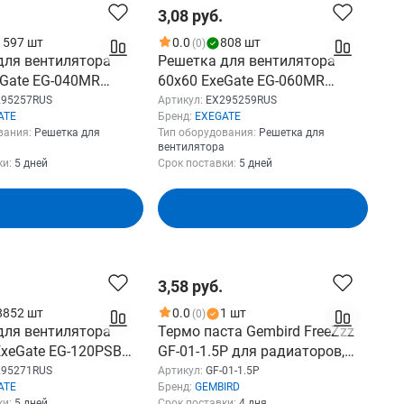
3,08 руб.
1597 шт
0.0
808 шт
(0)
для вентилятора
Решетка для вентилятора
eGate EG-040MR
60x60 ExeGate EG-060MR
, металлическая,
(60x60 мм, металлическая,
295257RUS
Артикул:
EX295259RUS
ATE
Бренд:
EXEGATE
 никель) EX295257RUS
круглая, никель) EX295259RUS
вания:
Решетка для
Тип оборудования:
Решетка для
вентилятора
ки:
5 дней
Срок поставки:
5 дней
В корзину
В корзину
3,58 руб.
8852 шт
0.0
1 шт
(0)
для вентилятора
Термо паста Gembird FreeZzz
ExeGate EG-120PSB
GF-01-1.5P для радиаторов,
мм, пластиковая,
1,5гр, пакет
295271RUS
Артикул:
GF-01-1.5P
ATE
Бренд:
GEMBIRD
я, черная)
ки:
5 дней
Срок поставки:
4 дня