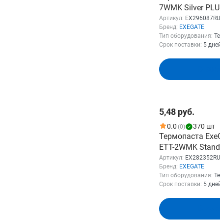
7WMK Silver PLUS
1.5г, шприц с ло
Артикул:
EX296087R
Бренд:
EXEGATE
EX296087RUS
Тип оборудования:
Т
Срок поставки:
5 дне
В кор
5,48 руб.
0.0
370 шт
(0)
Термопаста Exe
ETТ-2WMK Standa
Вт/(м•К), 8г, шп
Артикул:
EX282352R
Бренд:
EXEGATE
лопаткой) EX28
Тип оборудования:
Т
Срок поставки:
5 дне
В кор