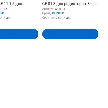
F-11-1.5 для
GF-01-3 для радиаторов, 3гр,
в, 1,5гр, шприц
шприц
11-1.5
Артикул:
GF-01-3
IRD
Бренд:
GEMBIRD
ки:
4 дня
Срок поставки:
4 дня
В корзину
В корзину