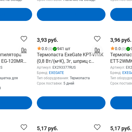
EX29527
зину
В корзину
3,93 руб.
3,96 руб.
0.0
941 шт
0.0
(0)
(0)
нтилятора
Термопаста ExeGate KPT-WMK
Термопас
e EG-120MR
(0,8 Вт/(м•К), 3г, шприц с
ETТ-2WMK 
таллическая,
лопаткой) EX293377RUS
Вт/(м•К), 
US
Артикул:
EX293377RUS
Артикул:
EX
Бренд:
EXEGATE
Бренд:
EXEG
ь) EX295263RUS
лопаткой
ешетка для
Тип оборудования:
Термопаста
Тип оборудо
Срок поставки:
5 дней
Срок постав
й
зину
В корзину
5,17 руб.
5,17 руб.