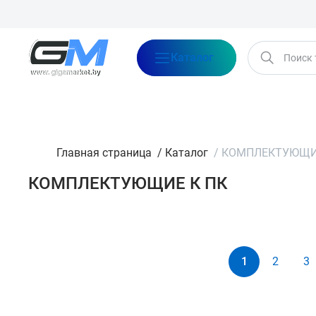
Каталог
Бренды
Акции
Блог
О нас
Оплата
Доставка
Конта
Главная страница
/
Каталог
/
КОМПЛЕКТУЮЩИЕ
КОМПЛЕКТУЮЩИЕ К ПК
Категория
По сортировке
Корпуса
1
2
3
Материнские платы
Процессоры