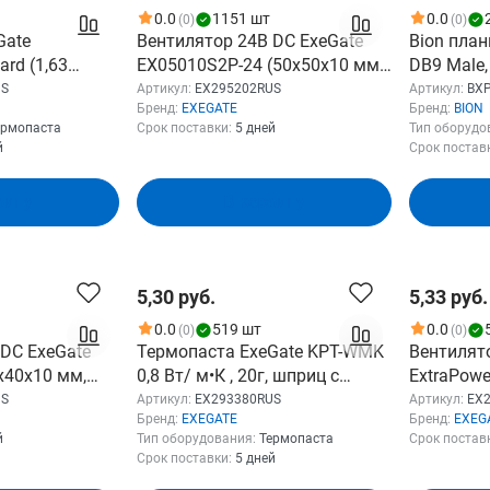
0.0
1151 шт
0.0
(0)
(0)
Gate
Вентилятор 24В DC ExeGate
Bion пла
rd (1,63
EX05010S2P-24 (50x50x10 мм,
DB9 Male,
риц с
Sleeve bearing (подшипник
1COM]
US
Артикул:
EX295202RUS
Артикул:
BX
Бренд:
EXEGATE
Бренд:
BION
2351RUS
скольжения), 2pin, 7000RPM,
ермопаста
Срок поставки:
5 дней
Тип оборудо
29dBA) EX295202RUS
й
Срок постав
зину
В корзину
5,30 руб.
5,33 руб.
0.0
519 шт
0.0
(0)
(0)
 DC ExeGate
Термопаста ExeGate KPT-WMK
Вентилят
x40x10 мм,
0,8 Вт/ м•К , 20г, шприц с
ExtraPow
(подшипник
лопаткой EX293380RUS
60x60x15 
US
Артикул:
EX293380RUS
Артикул:
EX
Бренд:
EXEGATE
Бренд:
EXEG
in, 5000RPM,
подшипник
й
Тип оборудования:
Термопаста
Срок постав
86RUS
4800RPM,
Срок поставки:
5 дней
(EX29702