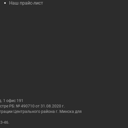
Наш прайс-лист
. 1 офис 191
ре РБ: № 490710 от 31.08.2020 г.
страции Центрального района г. Минска для
53-46.