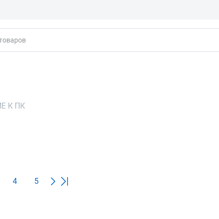
кты
 К ПК
4
5