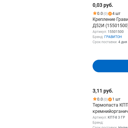
0,03 руб.
Системы охлаждения
Смотреть все
0.0
4 шт
(0)
Крепление Грав
Фильтр
Д52И (15501500
Артикул:
15501500
Розничная цена
Бренд:
ГРАВИТОН
Срок поставки:
4 дня
От
До
В кор
Бренд
3,11 руб.
0.0
1 шт
(0)
1STPLAYER
146
Термопаста КПТ
Тип подшипника
3Y Power Technology
1
кремнийорганич
5BITES
основе оксида ци
32
Артикул:
КПТ-8 3 ГР
Гидравлический
14
Бренд:
Тип вентилятора
шприц (КПТ-8 3 
подшипник
1
A4TECH
49
Срок поставки:
Налич