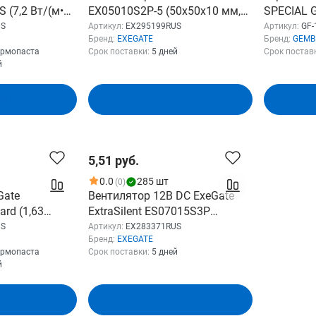
 (7,2 Вт/(м•К),
EX05010S2P-5 (50x50x10 мм,
SPECIAL G
паткой)
Sleeve bearing (подшипник
радиаторо
US
Артикул:
EX295199RUS
Артикул:
GF-
Бренд:
EXEGATE
Бренд:
GEMB
скольжения), 2pin, 5500RPM,
ермопаста
Срок поставки:
5 дней
Срок постав
27dBA) EX295199RUS
й
зину
В корзину
5,51 руб.
0.0
285 шт
(0)
Gate
Вентилятор 12В DC ExeGate
rd (1,63
ExtraSilent ES07015S3P
риц с
(70x70x15 мм, Sleeve bearing
US
Артикул:
EX283371RUS
Бренд:
EXEGATE
2352RUS
(подшипник скольжения), 3pin,
ермопаста
Срок поставки:
5 дней
2000RPM, 18dBA)
й
EX283371RUS
зину
В корзину