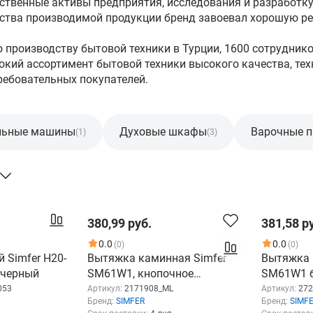
ственные активы предприятия, исследования и разработк
ства производимой продукции бренд завоевал хорошую ре
по производству бытовой техники в Турции, 1600 сотрудник
рокий ассортимент бытовой техники высокого качества, те
ребовательных покупателей.
льные машины
Духовые шкафы
Варочные п
(1)
(3)
380,99 руб.
381,58 р
0.0
0.0
(0)
(0)
 Simfer H20-
Вытяжка каминная Simfer
Вытяжка 
, черный
SM61W1, кнопочное
SM61W1 б
управление, белый
кнопочно
053
Артикул:
2171908_ML
Артикул:
272
Бренд:
SIMFER
Бренд:
SIMF