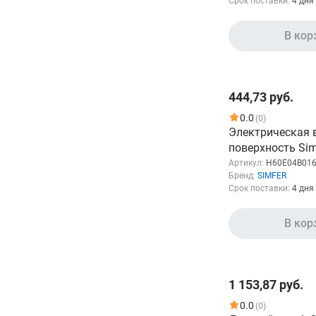
Срок поставки:
4 дня
Бренд
В кор
SIMFER
4
Показать
444,73 руб.
0.0
(0)
Электрическая 
поверхность Sim
H60E04B016, кон
Артикул:
H60E04B01
Бренд:
SIMFER
эмаль, независимая,
Срок поставки:
4 дня
нержавеющая с
В кор
1 153,87 руб.
0.0
(0)