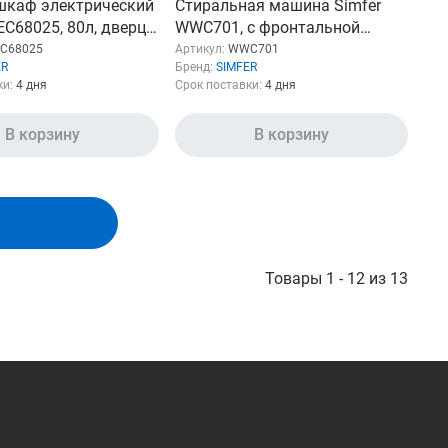
шкаф электрический
Стиральная машина Simfer
EC68025, 80л, дверца
WWC701, с фронтальной
ами, белый
загрузкой, 7кг, 1200об/мин
EC68025
Артикул:
WWC701
ER
Бренд:
SIMFER
ки:
4 дня
Срок поставки:
4 дня
В корзину
В корзину
Товары 1 - 12 из 13