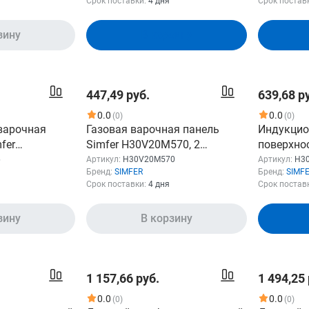
Срок поставки:
4 дня
Срок постав
зину
В корзину
447,49 руб.
639,68 р
0.0
0.0
(0)
(0)
варочная
Газовая варочная панель
Индукцио
fer
Simfer H30V20M570, 2
поверхнос
форок: 4 шт.,
конфорки, нержавеющая
H30I72S00
6
Артикул:
H30V20M570
Артикул:
H30
Бренд:
SIMFER
Бренд:
SIMF
сталь, серый
стеклоке
Срок поставки:
4 дня
Срок постав
таль
черный
зину
В корзину
1 157,66 руб.
1 494,25 
0.0
0.0
(0)
(0)