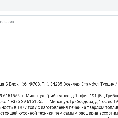
кты
Б Блок, К:6, №708, П.К. 34235 Эсенлер, Стамбул, Турция / Tek
 6151555. г. Минск ул. Грибоедова, д 1 офис 191 (БЦ Грибо
кет" +375 29 6151555. г. Минск ул. Грибоедова, д 1 офис 19
ность в 1977 году с изготовления печей на твердом топли
остоящей кухонной техники, тем самым расширив ассорти