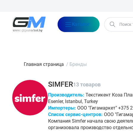
Каталог
Бренды
Акции
Блог
О нас
Оплата
Доставка
Конта
Главная страница
/
Бренды
SIMFER
13 товаров
Производитель:
Текстикент Коза Плаца 
Esenler, Istanbul, Turkey
Импортеры:
ООО "Гигамаркет" +375 29
Список сервис-центров
:
ООО "Гигамар
Компания Simfer начала свою деятель
организовала производство отдельн