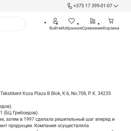
+375 17 399-01-07
+375 17 399-
Войти
Избранное
Сравнение
Корзина
+375 29 555-
+375 44 555-
+375 29 615-
Гарантия
info@gigamarket.b
9:00-18:00 Пн-Пт / 
выходной
- г. Минск ул. Гри
stikent Koza Plaza B Blok, K:6, No:708, P. K. 34235
-191 (Офис) / - г. 
Тимирязева 10 (С
едов).
1 (БЦ Грибоедов).
ве, затем в 1997 сделала решительный шаг вперед и
мент продукции. Компания осуществляла