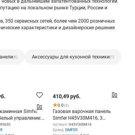
у новых в дальнейшем запатентованных технологий.
путацию на локальном рынке Турции, России и
ов, 350 сервисных сетей, более чем 2000 розничных
хнические характеристики и дизайнерские решения
анели
Аксессуары для кухонной техники
(6)
(1)
уб.
410,49 руб.
0.0
(0)
каминная Simfer
Газовая варочная панель
елый управление:
Simfer H45V30M416, 3
е 1 мотор (27295630)
конфорки, нержавеющая
95630
Артикул:
H45V30M416
ER
Бренд:
SIMFER
сталь, серый