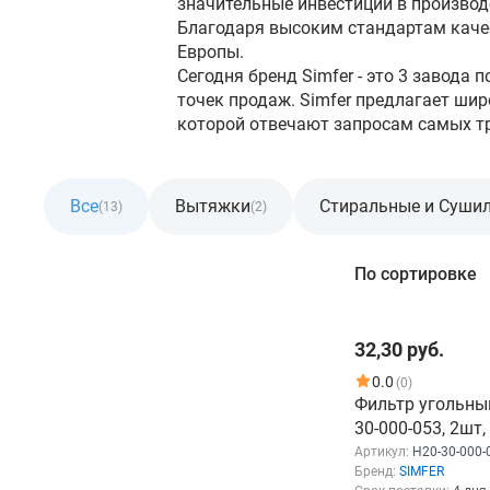
значительные инвестиции в производ
Благодаря высоким стандартам каче
Европы.
Сегодня бренд Simfer - это 3 завода 
точек продаж. Simfer предлагает ши
которой отвечают запросам самых т
Все
Вытяжки
Стиральные и Суши
(13)
(2)
Фильтр
По сортировке
Розничная цена
32,30 руб.
От
До
0.0
(0)
Фильтр угольный
30-000-053, 2шт
Артикул:
H20-30-000-
Бренд:
SIMFER