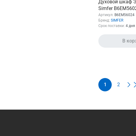
Духовой шкаф Э
Simfer B6EM560
нержавеющая с
Артикул:
B6EM56024
Бренд:
SIMFER
Срок поставки:
4 дня
В кор
1
2