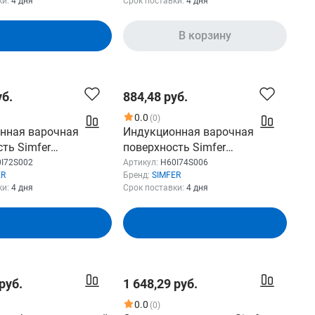
ки:
4 дня
Срок поставки:
4 дня
В корзину
В корзину
уб.
884,48 руб.
0.0
(0)
нная варочная
Индукционная варочная
ть Simfer
поверхность Simfer
2, конфорок: 2 шт.,
H60I74S006, стеклокерамика,
I72S002
Артикул:
H60I74S006
ER
Бренд:
SIMFER
рамика, независимая,
независимая, черный
ки:
4 дня
Срок поставки:
4 дня
В корзину
В корзину
руб.
1 648,29 руб.
0.0
(0)